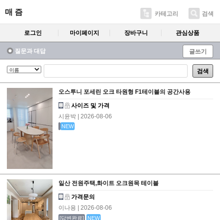
매 즘
카테고리
검색
로그인
마이페이지
장바구니
관심상품
질문과 대답
글쓰기
검색
오스투니 포세린 오크 타원형 F1테이블의 공간사용
사이즈 및 가격
시윤박
| 2026-08-06
NEW
일산 전원주택,화이트 오크원목 테이블
가격문의
이나용
| 2026-08-06
[답변완료]
NEW