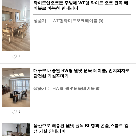
화이트앤오크톤 주방에 WT형 화이트 오크 원목 테
이블로 아늑한 인테리어
상품가 :
WT형화이트오크테이블
(0)
0
대구로 배송된 HW형 월넛 원목 테이블, 벤치의자로
단정한 거실꾸미기
상품가 :
HW형 월넛원목테이블
(0)
0
울산으로 배송된 월넛 원목 BL형과 콘솔,스툴로 감
성 거실 인테리어