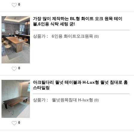
0
가장 많이 제작하는 BL형 화이트 오크 원목 테이
블,6인용 식탁 세팅 굳!
상품가 :
6인용 화이트오크원목
(0)
0
아크릴다리 월넛 테이블과 H-Lux형 월넛 침대로 홈
스타일링
상품가 :
월넛원목침대 H-lux형
(0)
0