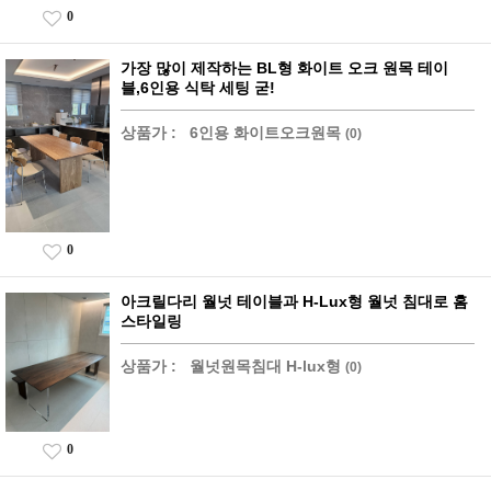
0
가장 많이 제작하는 BL형 화이트 오크 원목 테이
블,6인용 식탁 세팅 굳!
상품가 :
6인용 화이트오크원목
(0)
0
아크릴다리 월넛 테이블과 H-Lux형 월넛 침대로 홈
스타일링
상품가 :
월넛원목침대 H-lux형
(0)
0