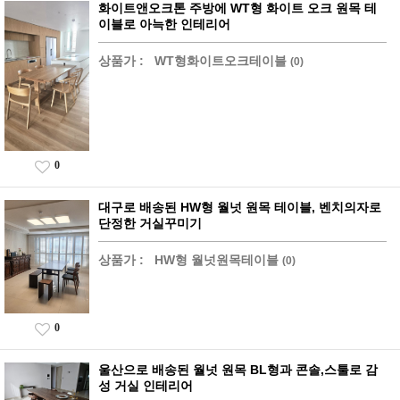
화이트앤오크톤 주방에 WT형 화이트 오크 원목 테
이블로 아늑한 인테리어
상품가 :
WT형화이트오크테이블
(0)
0
대구로 배송된 HW형 월넛 원목 테이블, 벤치의자로
단정한 거실꾸미기
상품가 :
HW형 월넛원목테이블
(0)
0
울산으로 배송된 월넛 원목 BL형과 콘솔,스툴로 감
성 거실 인테리어