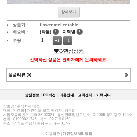
상세보기
상품가 :
flower atelier table
배송비 :
(착불)
!
지역별
!
수량 :
+1
-1
관심상품
선택하신 상품은 관리자에게 문의하세요.
상품리뷰
[0]
상점정보
PC버젼
이용안내
고객센터
커뮤니티
상호명 : 주식회사 매즘
대표 : 엄경회 | 개인정보 보호 책임자 : 엄경회
사업자등록번호 :555-88-02321 | 통신판매업신고번호 : 제2009-경기광주-125호
전화 : 01090821745 | 팩스 : 02 719 0150
주소 : 경기도 성남시 분당구 궁내동 317-7
이용약관
|
개인정보처리방침