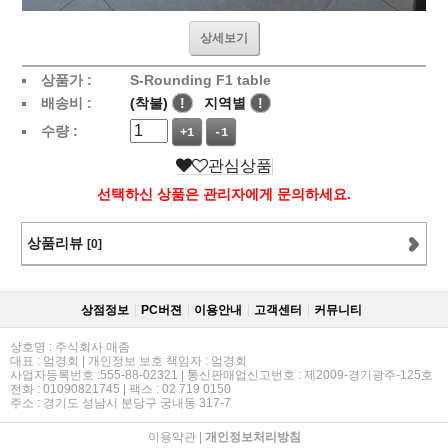
상세보기
상품가 :
S-Rounding F1 table
배송비 :
(착불)
!
지역별
!
수량 :
+1
-1
관심상품
선택하신 상품은 관리자에게 문의하세요.
상품리뷰
[0]
상점정보
PC버젼
이용안내
고객센터
커뮤니티
상호명 : 주식회사 매즘
대표 : 엄경회 | 개인정보 보호 책임자 : 엄경회
사업자등록번호 :555-88-02321 | 통신판매업신고번호 : 제2009-경기광주-125호
전화 : 01090821745 | 팩스 : 02 719 0150
주소 : 경기도 성남시 분당구 궁내동 317-7
이용약관
|
개인정보처리방침