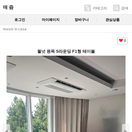
매 즘
카테고리
검색
로그인
마이페이지
장바구니
관심상품
mesm in casa
0
월넛 원목 S라운딩 F1형 테이블