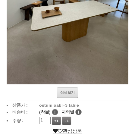
상세보기
상품가 :
ostuni oak F3 table
배송비 :
(착불)
!
지역별
!
수량 :
+1
-1
관심상품