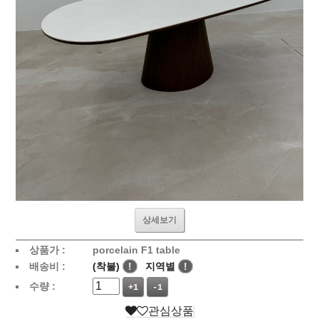
상세보기
상품가 :
porcelain F1 table
배송비 :
(착불)
!
지역별
!
수량 :
+1
-1
관심상품