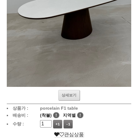
상세보기
상품가 :
porcelain F1 table
배송비 :
(착불)
!
지역별
!
수량 :
+1
-1
관심상품