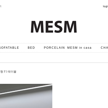
트
SOFATABLE
BED
PORCELAIN
MESM in casa
CHA
원형 F1 테이블