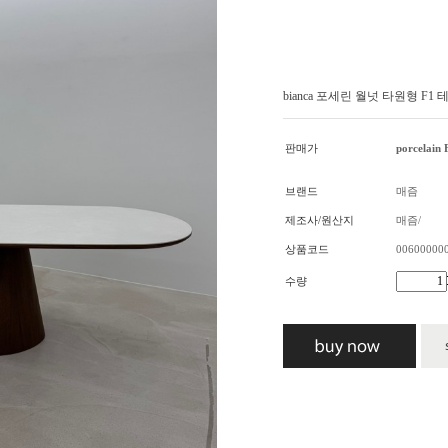
bianca 포세린 월넛 타원형 F1
판매가
porcelain 
브랜드
매즘
제조사/원산지
매즘/
상품코드
00600000
수량