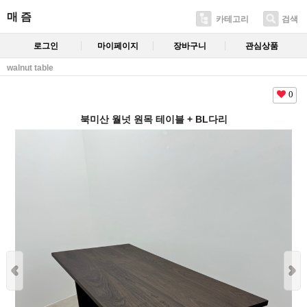
매 즘
카테고리
검색
로그인
마이페이지
장바구니
관심상품
walnut table
0
북미산 월넛 원목 테이블 + BL다리