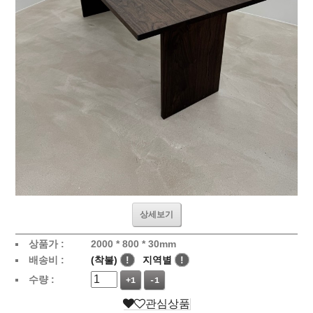
상세보기
상품가 :
2000 * 800 * 30mm
배송비 :
(착불)
!
지역별
!
수량 :
+1
-1
관심상품