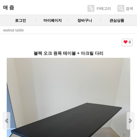
매 즘
카테고리
검색
로그인
마이페이지
장바구니
관심상품
walnut table
0
블랙 오크 원목 테이블 + 아크릴 다리