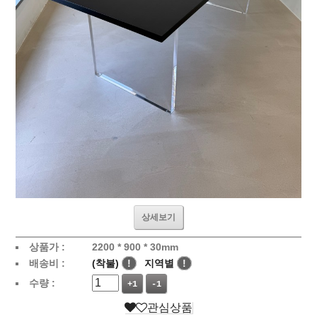
상세보기
상품가 :
2200 * 900 * 30mm
배송비 :
(착불)
!
지역별
!
수량 :
+1
-1
관심상품