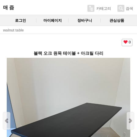
매 즘
카테고리
검색
로그인
마이페이지
장바구니
관심상품
walnut table
0
블랙 오크 원목 테이블 + 아크릴 다리