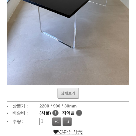
상세보기
상품가 :
2200 * 900 * 30mm
배송비 :
(착불)
!
지역별
!
수량 :
+1
-1
관심상품