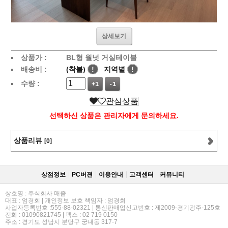
상세보기
상품가 :
BL형 월넛 거실테이블
배송비 :
(착불)
!
지역별
!
수량 :
+1
-1
관심상품
선택하신 상품은 관리자에게 문의하세요.
상품리뷰
[0]
상점정보
PC버젼
이용안내
고객센터
커뮤니티
상호명 : 주식회사 매즘
대표 : 엄경회 | 개인정보 보호 책임자 : 엄경회
사업자등록번호 :555-88-02321 | 통신판매업신고번호 : 제2009-경기광주-125호
전화 : 01090821745 | 팩스 : 02 719 0150
주소 : 경기도 성남시 분당구 궁내동 317-7