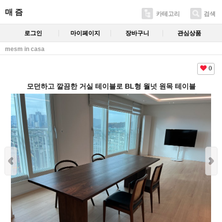
매 즘
카테고리
검색
로그인
마이페이지
장바구니
관심상품
mesm in casa
0
모던하고 깔끔한 거실 테이블로 BL형 월넛 원목 테이블