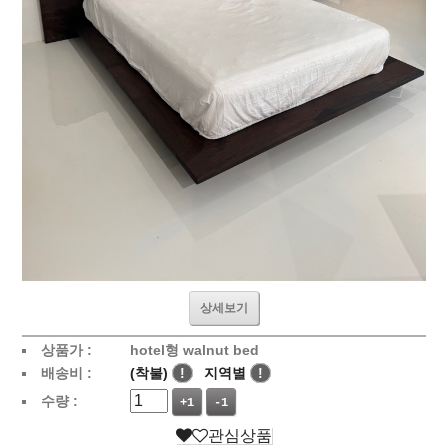
상세보기
상품가 :
hotel형 walnut bed
배송비 :
(착불)
!
지역별
!
수량 :
+1
-1
관심상품