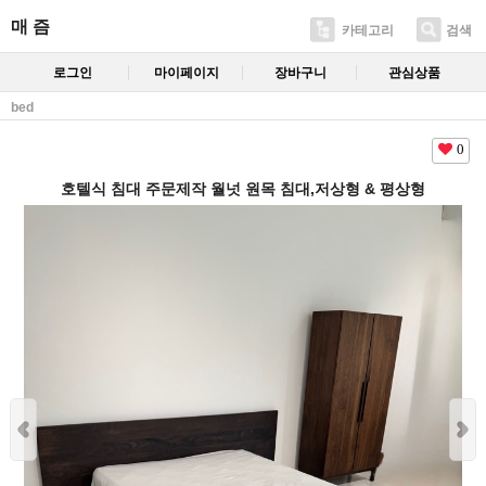
매 즘
카테고리
검색
로그인
마이페이지
장바구니
관심상품
bed
0
호텔식 침대 주문제작 월넛 원목 침대,저상형 & 평상형