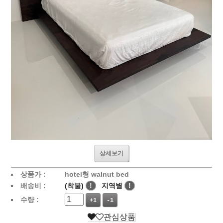
상세보기
상품가 :
hotel형 walnut bed
배송비 :
(착불)
!
지역별
!
수량 :
+1
-1
관심상품