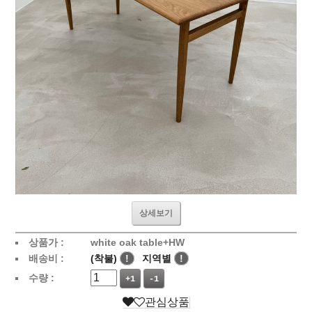
상세보기
상품가 :
white oak table+HW
배송비 :
(착불)
!
지역별
!
수량 :
+1
-1
관심상품